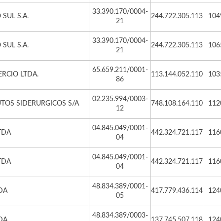
33.390.170/0004-
SUL S.A.
244.722.305.113
104
21
33.390.170/0004-
SUL S.A.
244.722.305.113
106
21
65.659.211/0001-
RCIO LTDA.
113.144.052.110
103
86
02.235.994/0003-
TOS SIDERURGICOS S/A
748.108.164.110
112
12
04.845.049/0001-
TDA
442.324.721.117
116
04
04.845.049/0001-
TDA
442.324.721.117
116
04
48.834.389/0001-
DA
417.779.436.114
124
05
48.834.389/0003-
DA
137.745.507.118
124