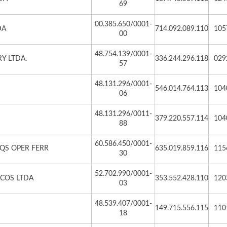
69
00.385.650/0001-
DA
714.092.089.110
105
00
48.754.139/0001-
Y LTDA.
336.244.296.118
029
57
48.131.296/0001-
546.014.764.113
104
06
48.131.296/0011-
379.220.557.114
104
88
60.586.450/0001-
AQS OPER FERR
635.019.859.116
115
30
52.702.990/0001-
ICOS LTDA
353.552.428.110
120
03
48.539.407/0001-
149.715.556.115
110
18