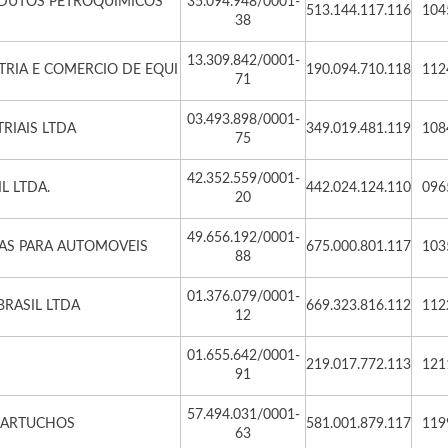
ODUTOS PETROQUIMICOS
35.094.948/0001-
513.144.117.116
104
38
13.309.842/0001-
TRIA E COMERCIO DE EQUI
190.094.710.118
112
71
03.493.898/0001-
RIAIS LTDA
349.019.481.119
108
75
42.352.559/0001-
L LTDA.
442.024.124.110
096
20
49.656.192/0001-
CAS PARA AUTOMOVEIS
675.000.801.117
103
88
01.376.079/0001-
BRASIL LTDA
669.323.816.112
112
12
01.655.642/0001-
219.017.772.113
121
91
57.494.031/0001-
CARTUCHOS
581.001.879.117
119
63