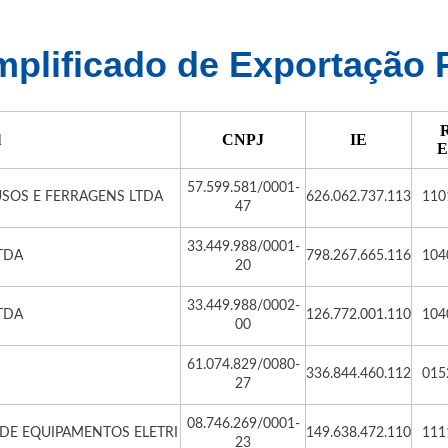
plificado de Exportação 
R
l
CNPJ
IE
E
57.599.581/0001-
FUSOS E FERRAGENS LTDA
626.062.737.113
110
47
33.449.988/0001-
TDA
798.267.665.116
104
20
33.449.988/0002-
TDA
126.772.001.110
104
00
61.074.829/0080-
336.844.460.112
015
27
08.746.269/0001-
 DE EQUIPAMENTOS ELETRI
149.638.472.110
111
23