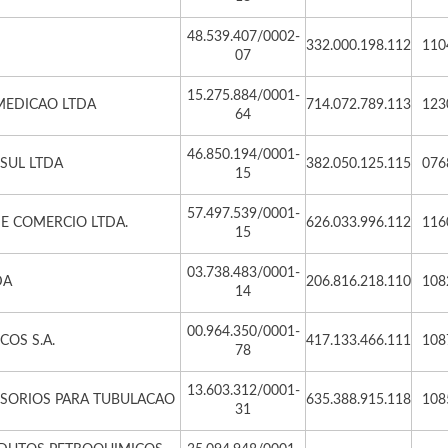
48.539.407/0002-
332.000.198.112
110
07
15.275.884/0001-
MEDICAO LTDA
714.072.789.113
123
64
46.850.194/0001-
SUL LTDA
382.050.125.115
076
15
57.497.539/0001-
 E COMERCIO LTDA.
626.033.996.112
116
15
03.738.483/0001-
DA
206.816.218.110
108
14
00.964.350/0001-
COS S.A.
417.133.466.111
108
78
13.603.312/0001-
SSORIOS PARA TUBULACAO
635.388.915.118
108
31